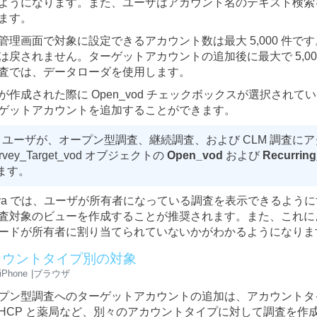
ようになります。また、ユーザはアカウント名のテキスト検索
ます。
管理画面で対象に設定できるアカウント数は最大 5,000 件です
は戻されません。ターゲットアカウントの追加後に最大で 5,0
査では、データローダを使用します。
が作成された際に Open_vod チェックボックスが選択され
ゲットアカウントを追加することができます。
ユーザが、オープン型調査、継続調査、および CLM 調査に
rvey_Target_vod オブジェクトの
Open_vod
および
Recurrin
ます。
eva では、ユーザが所有者になっている調査を表示できるよ
査対象のビューを作成することが推奨されます。また、これに
ードが所有者に割り当てられていないかがわかるようになりま
カウントタイプ別の対象
iPhone
ブラウザ
プン型調査へのターゲットアカウントの追加は、アカウントタ
HCP と薬局など、別々のアカウントタイプに対して調査を作