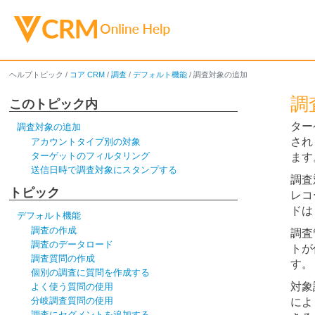
ヘルプトピック
/
コア CRM
/
調査
/
デフォルト機能
/
調査対象の追加
調
このトピック内
ター
調査対象の追加
され
アカウントタイプ別の対象
ターゲットのフィルタリング
ます
送信日時で調査対象にスタンプする
調査
トピック
レコ
ドは
デフォルト機能
調査の作成
調査
調査のデータロード
トが
調査質問の作成
す。
個別の調査に質問を作成する
対象
よく使う質問の使用
分岐調査質問の使用
によ
調査にセグメントを追加する