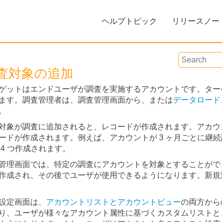
Skip To Main Content
ヘルプトピック
リリースノー
»
査対象の追加
ゲットはエンドユーザが調査を実施するアカウントです。ター
ます。調査管理者は、調査管理画面から、または
データロード
。
対象が調査に追加されると、レコードが作成されます。アカウ
ードが作成されます。例えば、アカウントが 3 ヶ月ごとに継
 4 つ作成されます。
フィードバック
管理画面では、特定の調査にアカウントを対象とすることがで
作成され、その後でユーザが使用できるようになります。新規
設定画面は、
アカウントリストとアカウントビュー
の両方から
り、ユーザが様々なアカウント属性に基づくカスタムリストと