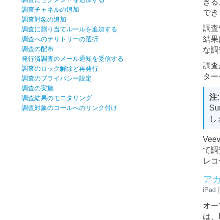
きる
調査チャネルの追加
でき
調査対象の追加
調査
調査に割り当てルールを追加する
結果
調査へのテリトリーの選択
調査の配布
な調
発行済調査のメール通知を受信する
調査
調査のロック解除と再発行
ター
調査のプライバシー設定
調査の実施
調査結果のモニタリング
Su
調査対象のコールへのリンク付け
し
Ve
て調
レコ
ア
iPad
オー
は、