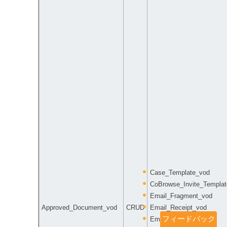
Case_Template_vod
CoBrowse_Invite_Templa
Email_Fragment_vod
Approved_Document_vod
CRUD
Email_Receipt_vod
フィードバック
Email_Template_vod