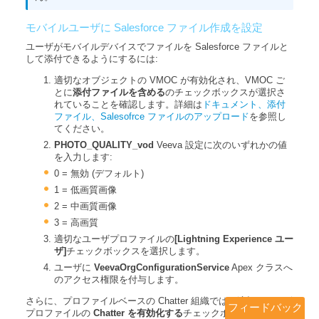
モバイルユーザに Salesforce ファイル作成を設定
ユーザがモバイルデバイスでファイルを Salesforce ファイルと
して添付できるようにするには:
適切なオブジェクトの VMOC が有効化され、VMOC ご
とに
添付ファイルを含める
のチェックボックスが選択さ
れていることを確認します。詳細は
ドキュメント、添付
ファイル、Salesofrce ファイルのアップロード
を参照し
てください。
PHOTO_QUALITY_vod
Veeva 設定に次のいずれかの値
を入力します:
0 = 無効 (デフォルト)
1 = 低画質画像
2 = 中画質画像
3 = 高画質
適切なユーザプロファイルの
[Lightning Experience ユー
ザ]
チェックボックスを選択します。
ユーザに
VeevaOrgConfigurationService
Apex クラスへ
のアクセス権限を付与します。
さらに、プロファイルベースの Chatter 組織では、適切なユーザ
フィードバック
プロファイルの
Chatter を有効化する
チェックボックスを選択