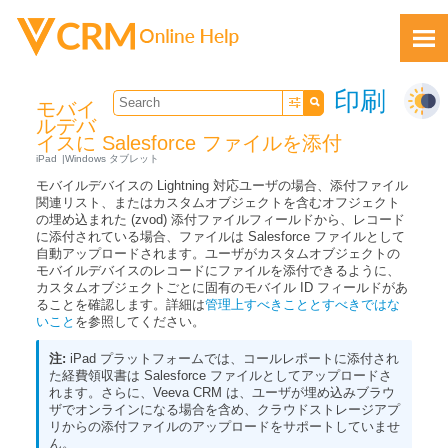
Skip To Main Content
印刷
モバイ
ルデバ
イスに Salesforce ファイルを添付
iPad
Windows タブレット
モバイルデバイスの Lightning 対応ユーザの場合、添付ファイル
関連リスト、またはカスタムオブジェクトを含むオフジェクト
の埋め込まれた (zvod) 添付ファイルフィールドから、レコード
に添付されている場合、ファイルは Salesforce ファイルとして
フィードバック
自動アップロードされます。ユーザがカスタムオブジェクトの
モバイルデバイスのレコードにファイルを添付できるように、
カスタムオブジェクトごとに固有のモバイル ID フィールドがあ
ることを確認します。詳細は
管理上すべきこととすべきではな
いこと
を参照してください。
iPad プラットフォームでは、コールレポートに添付され
た経費領収書は Salesforce ファイルとしてアップロードさ
れます。さらに、Veeva CRM は、ユーザが埋め込みブラウ
ザでオンラインになる場合を含め、クラウドストレージアプ
リからの添付ファイルのアップロードをサポートしていませ
ん。