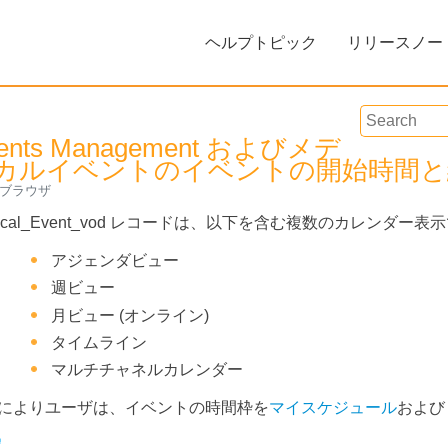
Skip To Main Content
ヘルプトピック
リリースノー
»
ents Management およびメデ
カルイベントのイベントの開始時間と
ブラウザ
dical_Event_vod レコードは、以下を含む複数のカレンダ
アジェンダビュー
週ビュー
フィードバック
月ビュー (オンライン)
タイムライン
マルチチャネルカレンダー
によりユーザは、イベントの時間枠を
マイスケジュール
およ
定