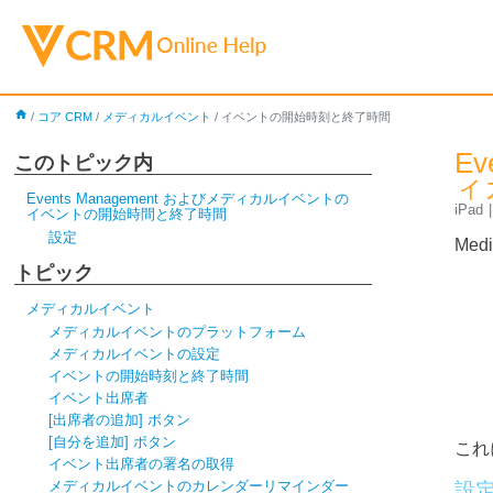
home
/
コア CRM
/
メディカルイベント
/
イベントの開始時刻と終了時間
Ev
このトピック内
ィ
Events Management およびメディカルイベントの
iPad
イベントの開始時間と終了時間
設定
Me
トピック
メディカルイベント
メディカルイベントのプラットフォーム
メディカルイベントの設定
イベントの開始時刻と終了時間
イベント出席者
[出席者の追加] ボタン
[自分を追加] ボタン
これ
イベント出席者の署名の取得
メディカルイベントのカレンダーリマインダー
設