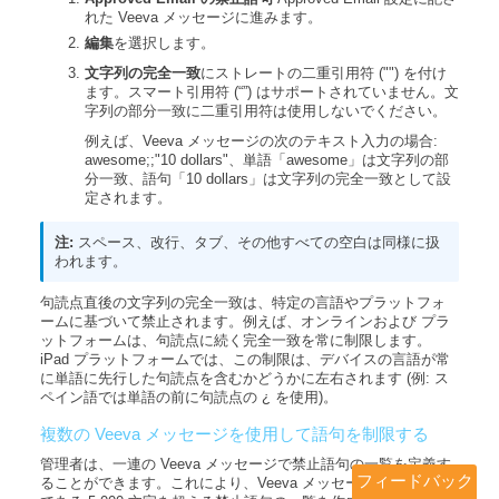
れた Veeva メッセージに進みます。
編集
を選択します。
文字列の完全一致
にストレートの二重引用符 ("") を付け
ます。スマート引用符 (“”) はサポートされていません。文
字列の部分一致に二重引用符は使用しないでください。
例えば、Veeva メッセージの次のテキスト入力の場合:
awesome;;"10 dollars"、単語「awesome」は文字列の部
分一致、語句「10 dollars」は文字列の完全一致として設
定されます。
スペース、改行、タブ、その他すべての空白は同様に扱
われます。
句読点直後の文字列の完全一致は、特定の言語やプラットフォ
ームに基づいて禁止されます。例えば、オンラインおよび プラ
ットフォームは、句読点に続く完全一致を常に制限します。
iPad プラットフォームでは、この制限は、デバイスの言語が常
に単語に先行した句読点を含むかどうかに左右されます (例: ス
ペイン語では単語の前に句読点の ¿ を使用)。
複数の Veeva メッセージを使用して語句を制限する
管理者は、一連の Veeva メッセージで禁止語句の一覧を定義す
フィードバック
ることができます。これにより、Veeva メッセージの文字制限