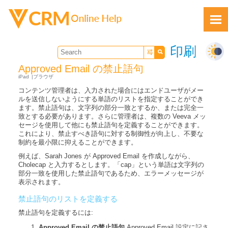
Skip To Main Content
印刷
Approved Email の禁止語句
iPad
ブラウザ
コンテンツ管理者は、入力された場合にはエンドユーザがメー
ルを送信しないようにする単語のリストを指定することができ
ます。禁止語句は、文字列の部分一致とするか、または完全一
致とする必要があります。さらに管理者は、複数の Veeva メッ
フィードバック
セージを使用して他にも禁止語句を定義することができます。
これにより、禁止すべき語句に対する制御性が向上し、不要な
制約を最小限に抑えることができます。
例えば、Sarah Jones が Approved Email を作成しながら、
Cholecap と入力するとします。「cap」という単語は文字列の
部分一致を使用した禁止語句であるため、エラーメッセージが
表示されます。
禁止語句のリストを定義する
禁止語句を定義するには:
Approved Email の禁止語句
Approved Email 設定に記さ