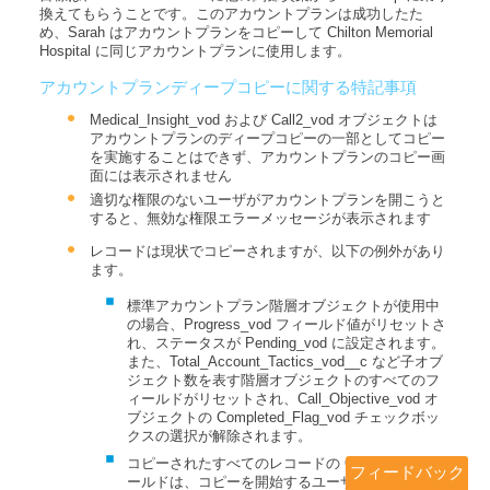
換えてもらうことです。このアカウントプランは成功したた
め、Sarah はアカウントプランをコピーして Chilton Memorial
Hospital に同じアカウントプランに使用します。
アカウントプランディープコピーに関する特記事項
Medical_Insight_vod および Call2_vod オブジェクトは
アカウントプランのディープコピーの一部としてコピー
を実施することはできず、アカウントプランのコピー画
面には表示されません
適切な権限のないユーザがアカウントプランを開こうと
すると、無効な権限エラーメッセージが表示されます
レコードは現状でコピーされますが、以下の例外があり
ます。
標準アカウントプラン階層オブジェクトが使用中
の場合、Progress_vod フィールド値がリセットさ
れ、ステータスが Pending_vod に設定されます。
また、Total_Account_Tactics_vod__c など子オブ
ジェクト数を表す階層オブジェクトのすべてのフ
ィールドがリセットされ、Call_Objective_vod オ
ブジェクトの Completed_Flag_vod チェックボッ
クスの選択が解除されます。
コピーされたすべてのレコードの Owner_vod フィ
フィードバック
ールドは、コピーを開始するユーザに設定されま